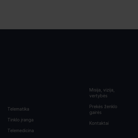
ĮMONI
APIE
Ų
MUS
GRUPĖ
Misija, vizija,
vertybės
Prekės ženklo
Telematika
gairės
Tinklo įranga
Kontaktai
Telemedicina