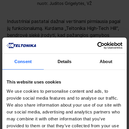
nuotr. Juditos Grigelytės, VŽ
Industriniai pastatai dažnai vertinami pirmiausia pagal 
jų funkcionalumą. Kurdama „Teltonika High-Tech Hill“, 
bendrovė siekė įrodyti, kad pažangios gamybos 
paskirties pastatai gali tapti ne tik technologinio 
efektyvumo, bet ir architektūros, tvarumo bei 
ilgalaikės pramonės plėtros etalonu.
Consent
Details
About
This website uses cookies
We use cookies to personalise content and ads, to
provide social media features and to analyse our traffic.
We also share information about your use of our site with
our social media, advertising and analytics partners who
may combine it with other information that you’ve
provided to them or that they’ve collected from your use